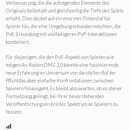
Verbesserung, die die aufregenden Elemente des
Originals beibehält und gleichzeitig die Tiefe des Spiels
erhöht. Dies deutet auf ein enormes Potenzial für
Spieler hin, die eine Umgebung erkunden möchten, die
PvE-Erkundung mit vielfältigeren PvP-Interaktionen
kombiniert.
Für diejenigen, die den PvE-Aspekt von Spielen wie
mögen
Arc Raiders
DMZ 2.0 könnte eine faszinierende
neue Erfahrung im Universum von darstellen
Ruf der
Pflicht
das über einfache Konfrontationen zwischen
Spielern hinausgeht. Es bleibt abzuwarten, ob es dieser
Fortsetzung gelingt, bei ihrer bevorstehenden
Veröffentlichung ein breites Spektrum an Spielern zu
fesseln.