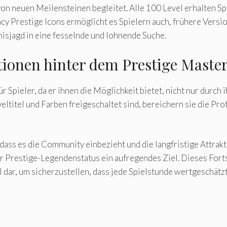
 von neuen Meilensteinen begleitet. Alle 100 Level erhalten 
cy Prestige Icons ermöglicht es Spielern auch, frühere Vers
isjagd in eine fesselnde und lohnende Suche.
ionen hinter dem Prestige Maste
Spieler, da er ihnen die Möglichkeit bietet, nicht nur durch i
ltitel und Farben freigeschaltet sind, bereichern sie die Pro
dass es die Community einbezieht und die langfristige Attraktiv
 Prestige-Legendenstatus ein aufregendes Ziel. Dieses Fortsc
bel dar, um sicherzustellen, dass jede Spielstunde wertgesch