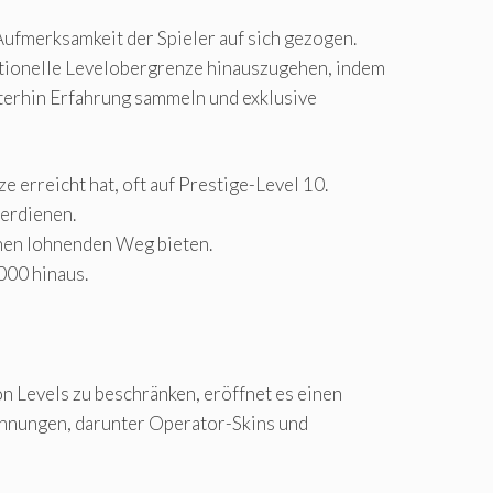
 Aufmerksamkeit der Spieler auf sich gezogen.
aditionelle Levelobergrenze hinauszugehen, indem
eiterhin Erfahrung sammeln und exklusive
 erreicht hat, oft auf Prestige-Level 10.
verdienen.
inen lohnenden Weg bieten.
000 hinaus.
on Levels zu beschränken, eröffnet es einen
ohnungen, darunter Operator-Skins und