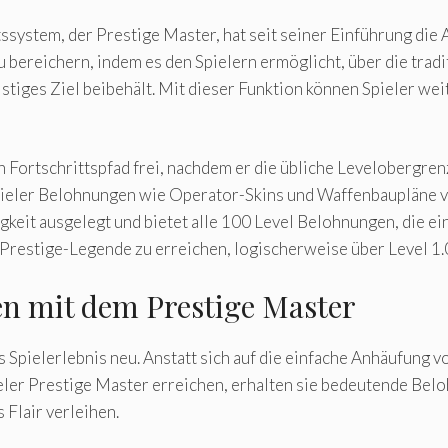
tssystem, der Prestige Master, hat seit seiner Einführung die
 zu bereichern, indem es den Spielern ermöglicht, über die tr
istiges Ziel beibehält. Mit dieser Funktion können Spieler w
Fortschrittspfad frei, nachdem er die übliche Levelobergrenze
 Spieler Belohnungen wie Operator-Skins und Waffenbaupläne 
igkeit ausgelegt und bietet alle 100 Level Belohnungen, die e
er Prestige-Legende zu erreichen, logischerweise über Level 1.
n mit dem Prestige Master
s Spielerlebnis neu. Anstatt sich auf die einfache Anhäufung v
eler Prestige Master erreichen, erhalten sie bedeutende Bel
 Flair verleihen.