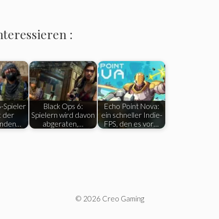
nteressieren :
-Spieler
Black Ops 6:
Echo Point Nova:
t der
Spielern wird davon
ein schneller Indie-
enden…
abgeraten,…
FPS, den es vor…
© 2026 Creo Gaming