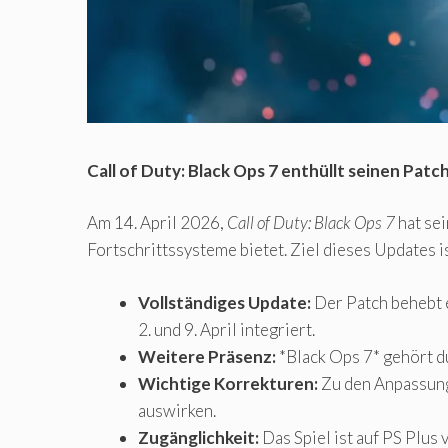
Call of Duty: Black Ops 7 enthüllt seinen Patc
Am 14. April 2026,
Call of Duty: Black Ops 7
hat sei
Fortschrittssysteme bietet. Ziel dieses Updates 
Vollständiges Update:
Der Patch behebt e
2. und 9. April integriert.
Weitere Präsenz:
*Black Ops 7* gehört du
Wichtige Korrekturen:
Zu den Anpassung
auswirken.
Zugänglichkeit:
Das Spiel ist auf PS Plus 