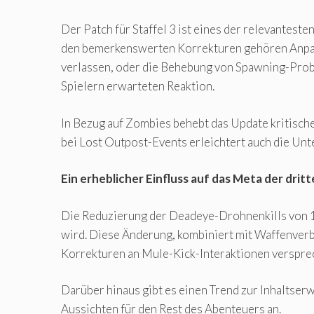
Der Patch für Staffel 3 ist eines der relevantest
den bemerkenswerten Korrekturen gehören Anpassu
verlassen, oder die Behebung von Spawning-Prob
Spielern erwarteten Reaktion.
In Bezug auf Zombies behebt das Update kritisc
bei Lost Outpost-Events erleichtert auch die Un
Ein erheblicher Einfluss auf das Meta der dritt
Die Reduzierung der Deadeye-Drohnenkills von 1
wird. Diese Änderung, kombiniert mit Waffenverb
Korrekturen an Mule-Kick-Interaktionen versprech
Darüber hinaus gibt es einen Trend zur Inhaltse
Aussichten für den Rest des Abenteuers an.