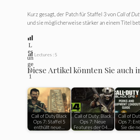
Kurz gesagt, der Patch für Staffel 3 von
Call of Dut
und sie möglicherweise stärker an einem Titel bete
L
es
Lectures :
5
un
ge
Diese Artikel könnten Sie auch i
n:
1
Call of Duty Black
Call of Duty: Black
Call of Dut
Ops 7: Staffel 5
Ops 7: Neue
Ops 7: En
enthüllt neue…
Features der 04.…
Sie die 