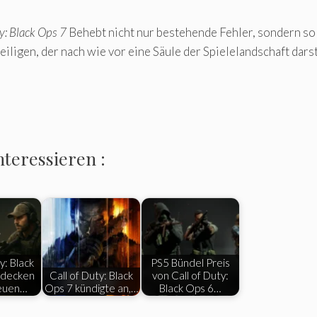
y: Black Ops 7
Behebt nicht nur bestehende Fehler, sondern sol
iligen, der nach wie vor eine Säule der Spielelandschaft darst
nteressieren :
y: Black
PS5 Bündel Preis
tdecken
Call of Duty: Black
von Call of Duty:
neuen…
Ops 7 kündigte an,…
Black Ops 6…