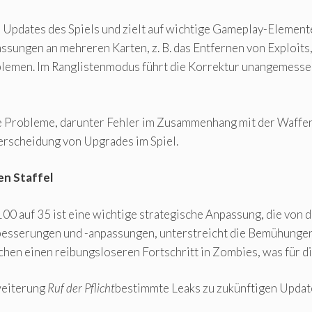
en Updates des Spiels und zielt auf wichtige Gameplay-Elemente
ngen an mehreren Karten, z. B. das Entfernen von Exploits, d
lemen. Im Ranglistenmodus führt die Korrektur unangemesse
he Probleme, darunter Fehler im Zusammenhang mit der Waff
terscheidung von Upgrades im Spiel.
en Staffel
00 auf 35 ist eine wichtige strategische Anpassung, die von
esserungen und -anpassungen, unterstreicht die Bemühungen d
en einen reibungsloseren Fortschritt in Zombies, was für die
rweiterung
Ruf der Pflicht
bestimmte Leaks zu zukünftigen Updat