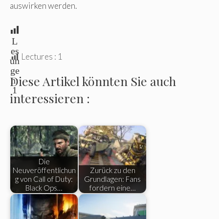
auswirken werden.
L
es
Lectures :
1
un
ge
Diese Artikel könnten Sie auch
n:
1
interessieren :
Die
Neuveröffentlichun
Zurück zu den
g von Call of Duty:
Grundlagen: Fans
Black Ops…
fordern eine…