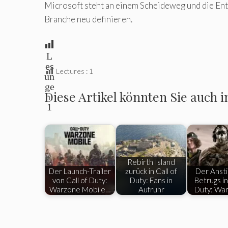
Microsoft steht an einem Scheideweg und die Ents
Branche neu definieren.
L
es
Lectures :
1
un
ge
Diese Artikel könnten Sie auch i
n:
1
Rebirth Island
Der Launch-Trailer
zurück in Call of
Der Ansti
von Call of Duty:
Duty: Fans in
Betrugs in
Warzone Mobile…
Aufruhr
Duty: Wa