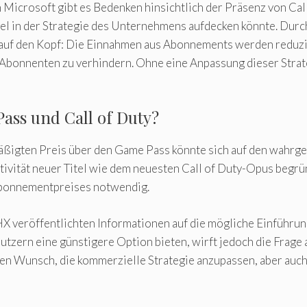
h Microsoft gibt es Bedenken hinsichtlich der Präsenz von Ca
gel in der Strategie des Unternehmens aufdecken könnte. Durch
 auf den Kopf: Die Einnahmen aus Abonnements werden reduzi
Abonnenten zu verhindern. Ohne eine Anpassung dieser Strateg
ss und Call of Duty?
rmäßigten Preis über den Game Pass könnte sich auf den wah
tivität neuer Titel wie dem neuesten Call of Duty-Opus begrü
Abonnementpreises notwendig.
 veröffentlichten Informationen auf die mögliche Einführung
utzern eine günstigere Option bieten, wirft jedoch die Frage 
t den Wunsch, die kommerzielle Strategie anzupassen, aber auc