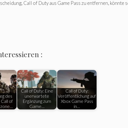
cheidung, Call of Duty aus Game Pass zu entfernen, könnte s
nteressieren :
Call of Duty: Eine
Call of Duty:
eg des
unerwartete
Veröffentlichung auf
 Call of
Ergänzung zum
Xbox Game Pass
rzone…
Game…
in…