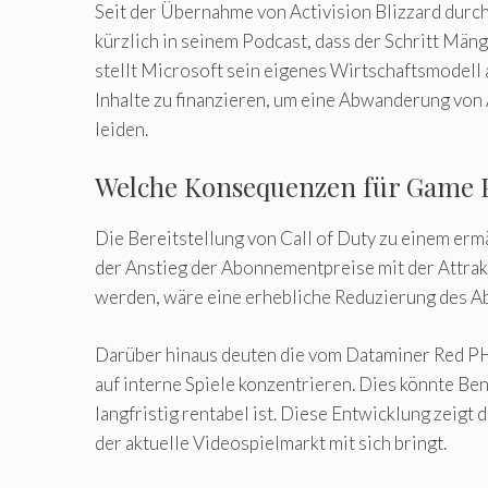
Seit der Übernahme von Activision Blizzard durc
kürzlich in seinem Podcast, dass der Schritt Män
stellt Microsoft sein eigenes Wirtschaftsmodell
Inhalte zu finanzieren, um eine Abwanderung von 
leiden.
Welche Konsequenzen für Game Pa
Die Bereitstellung von Call of Duty zu einem e
der Anstieg der Abonnementpreise mit der Attrak
werden, wäre eine erhebliche Reduzierung des 
Darüber hinaus deuten die vom Dataminer Red PHX
auf interne Spiele konzentrieren. Dies könnte Ben
langfristig rentabel ist. Diese Entwicklung zeig
der aktuelle Videospielmarkt mit sich bringt.