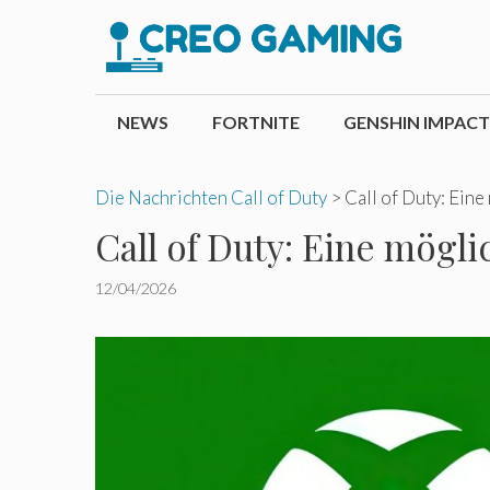
Zum
Inhalt
springen
NEWS
FORTNITE
GENSHIN IMPACT
Die Nachrichten Call of Duty
>
Call of Duty: Ein
Call of Duty: Eine mögl
12/04/2026