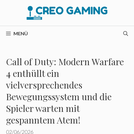
Zum
Inhalt
springen
MENÜ
Call of Duty: Modern Warfare
4 enthüllt ein
vielversprechendes
Bewegungssystem und die
Spieler warten mit
gespanntem Atem!
02/06/2026