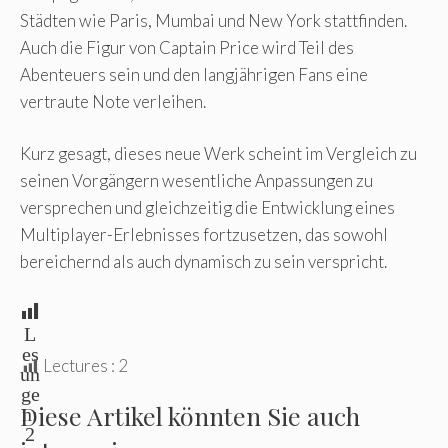
Städten wie Paris, Mumbai und New York stattfinden.
Auch die Figur von Captain Price wird Teil des
Abenteuers sein und den langjährigen Fans eine
vertraute Note verleihen.
Kurz gesagt, dieses neue Werk scheint im Vergleich zu
seinen Vorgängern wesentliche Anpassungen zu
versprechen und gleichzeitig die Entwicklung eines
Multiplayer-Erlebnisses fortzusetzen, das sowohl
bereichernd als auch dynamisch zu sein verspricht.
L
es
Lectures :
2
un
ge
Diese Artikel könnten Sie auch
n:
2