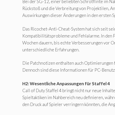
Bei der SG-12, einer beliebten Schrotflinte im N
Rückstoß und die Verbreitung von Projektilen, A
Auswirkungen dieser Änderungen in den ersten 
Das Ricochet-Anti-Cheat-System hat sich seit sein
Kompatibilitätsprobleme und Fehlalarme. In den 
Wochen dauern, bis echte Verbesserungen vor Ort
unterschiedliche Erfahrungen.
Die Patchnotizen enthalten auch Optimierungen 
Dennoch sind diese Informationen für PC-Benutze
H2: Wesentliche Anpassungen für Staffel 4
Call of Duty Staffel 4 bringt nicht nur neue Inh
Spieltaktiken im Nahbereich neu definieren, wäh
den Druck auf Spieler verringern könnten, die An