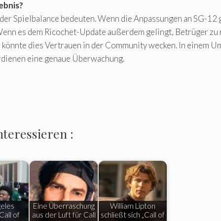
ebnis?
der Spielbalance bedeuten. Wenn die Anpassungen an SG-12 
nn es dem Ricochet-Update außerdem gelingt, Betrüger zu re
 könnte dies Vertrauen in der Community wecken. In einem Umfe
erdienen eine genaue Überwachung.
nteressieren :
eles
Eine Überraschung
William Lipton
Call of
aus der Luft für Call
schließt sich „Call of