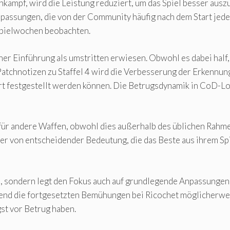
ahkampf, wird die Leistung reduziert, um das Spiel besser aus
npassungen, die von der Community häufig nach dem Start jede
Spielwochen beobachten.
er Einführung als umstritten erwiesen. Obwohl es dabei half, 
Patchnotizen zu Staffel 4 wird die Verbesserung der Erkennu
 festgestellt werden können. Die Betrugsdynamik in CoD-Lob
für andere Waffen, obwohl dies außerhalb des üblichen Rahme
r von entscheidender Bedeutung, die das Beste aus ihrem Sp
alte, sondern legt den Fokus auch auf grundlegende Anpassung
rend die fortgesetzten Bemühungen bei Ricochet möglicherwe
gst vor Betrug haben.