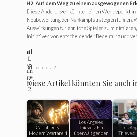
H2: Auf dem Weg zu einem ausgewogenen Erl
Diese Änderungen könnten einen Wendepunkt in 
Neubewertung der Nahkampfstrategien führen. We
Auswirkungen für ehrliche Spieler zu minimieren,
Initiativen von entscheidender Bedeutung und v
L
es
Lectures :
2
un
ge
Diese Artikel könnten Sie auch i
n:
2
Los Angeles
Call of Duty:
Thieves: Ein
Los Ang
Modern Warfare 4
überwältigender
Thieves: 