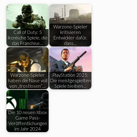
Warzone-Spieler
Call of Duty: 5
kritisieren
ikonische Spiele, die
Entwickler dafür,
das Franchise…
dass…
Warzone-Spieler
PlayStation 2025:
haben die Nase voll
Die meistgespielten
von „trostlosen“…
Spiele bleiben…
Die 10 neuen Xbox
Game Pass-
Veröffentlichungen
im Jahr 2024