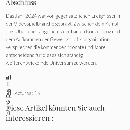
Abschluss
Das Jahr 2024 war von gegensätzlichen Ereignissen in
der Videospielbranche geprägt. Zwischen dem Kampf
ums Überleben angesichts der harten Konkurrenz und
dem Aufkommen der Gewerkschaftsorganisation
versprechen die kommenden Monate und Jahre
entscheidend für dieses sich ständig
weiterentwickelnde Universum zu werden.
L
es
Lectures :
15
un
ge
Diese Artikel könnten Sie auch
n:
0
interessieren :