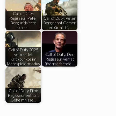
Call of Duty:
Regisseur Peter
Call of Duty: Peter
Berg kritisierte
Berg nennt Gamer
seine…
„erbärmlich“,…
Call of Duty 2025
vermeidet
Call of Duty: Der
Kritikpunkte im
Regisseur verrät
Mehrspielermodus
überraschende…
Call of Duty-Film:
Regisseur enthüllt
Geheimnisse…