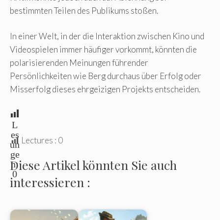
bestimmten Teilen des Publikums stoßen.
In einer Welt, in der die Interaktion zwischen Kino und
Videospielen immer häufiger vorkommt, könnten die
polarisierenden Meinungen führender
Persönlichkeiten wie Berg durchaus über Erfolg oder
Misserfolg dieses ehrgeizigen Projekts entscheiden.
L
es
Lectures :
0
un
ge
Diese Artikel könnten Sie auch
n:
0
interessieren :