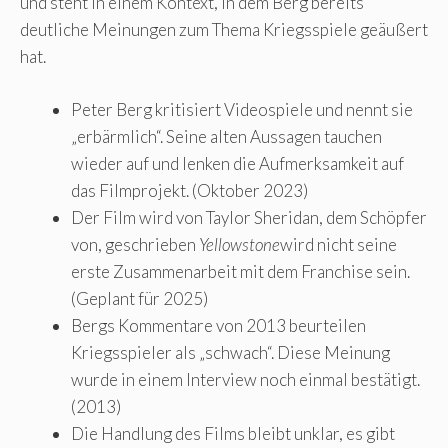
und steht in einem Kontext, in dem Berg bereits
deutliche Meinungen zum Thema Kriegsspiele geäußert
hat.
Peter Berg kritisiert Videospiele und nennt sie
„erbärmlich“. Seine alten Aussagen tauchen
wieder auf und lenken die Aufmerksamkeit auf
das Filmprojekt. (Oktober 2023)
Der Film wird von Taylor Sheridan, dem Schöpfer
von, geschrieben
Yellowstone
wird nicht seine
erste Zusammenarbeit mit dem Franchise sein.
(Geplant für 2025)
Bergs Kommentare von 2013 beurteilen
Kriegsspieler als „schwach“. Diese Meinung
wurde in einem Interview noch einmal bestätigt.
(2013)
Die Handlung des Films bleibt unklar, es gibt