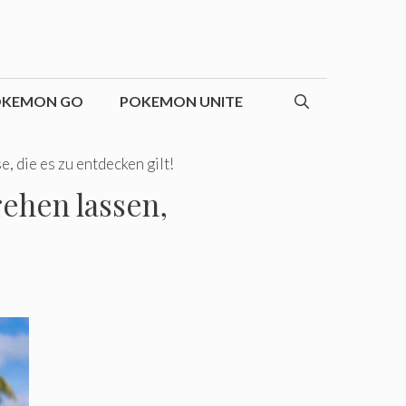
OKEMON GO
POKEMON UNITE
, die es zu entdecken gilt!
gehen lassen,