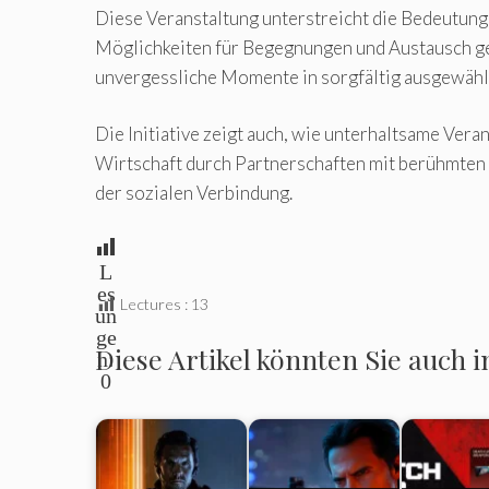
Diese Veranstaltung unterstreicht die Bedeutun
Möglichkeiten für Begegnungen und Austausch ge
unvergessliche Momente in sorgfältig ausgewähl
Die Initiative zeigt auch, wie unterhaltsame Ver
Wirtschaft durch Partnerschaften mit berühmten Or
der sozialen Verbindung.
L
es
Lectures :
13
un
ge
Diese Artikel könnten Sie auch i
n:
0