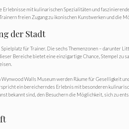
 Erlebnisse mit kulinarischen Spezialitäten und faszinierende
inern freien Zugang zu ikonischen Kunstwerken und die Mögl
ng der Stadt
Spielplatz für Trainer. Die sechs Themenzonen – darunter Lit
eser Bereiche bietet eine einzigartige Chance, Stempel zu sa
eisen.
 Wynwood Walls Museum werden Räume für Geselligkeit und A
spricht ein bereicherndes Erlebnis mit besonderen kulinaris
unst bekannt sind, den Besuchern die Möglichkeit, sich zu e
ft