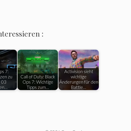
nteressieren :
ps 7:
Activision sieht
zen zu
Call of Duty: Black
wichtige
l 03
Ops 7: Wichtige
Änderungen für den
len…
Tipps zum…
Battle…