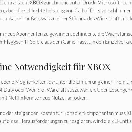
Central steht XBOX zunehmend unter Druck. Microsoft rechne
n, aber die schlechte Leistung von Call of Duty verschlimmerte
 Umsatzeinbußen, was zu einer Störung des Wirtschaftsmodel
um neue Abonnenten zu gewinnen, behinderte die Wachstumsd
 Flaggschiff-Spiele aus dem Game Pass, um den Einzelverkauf
Eine Notwendigkeit für XBOX
iedene Möglichkeiten, darunter die Einführung einer Premiu
l of Duty oder World of Warcraft auszuwählen. Über Lösunge
mit Netflix könnte neue Nutzer anlocken.
und der steigenden Kosten für Konsolenkomponenten muss XB
auf diese Herausforderungen zu reagieren, wird die Zukunft