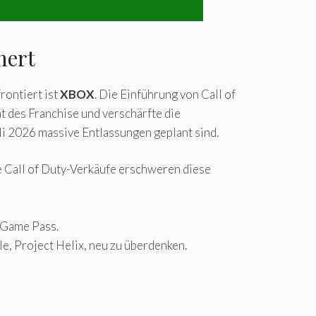
mert
rontiert ist
XBOX
. Die Einführung von Call of
t des Franchise und verschärfte die
li 2026 massive Entlassungen geplant sind.
e Call of Duty-Verkäufe erschweren diese
 Game Pass.
, Project Helix, neu zu überdenken.