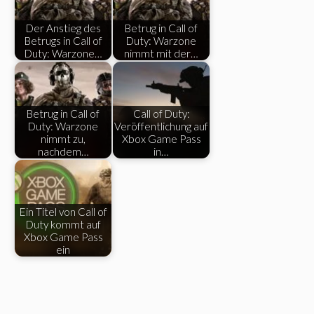
Der Anstieg des
Betrug in Call of
Betrugs in Call of
Duty: Warzone
Duty: Warzone…
nimmt mit der…
Betrug in Call of
Call of Duty:
Duty: Warzone
Veröffentlichung auf
nimmt zu,
Xbox Game Pass
nachdem…
in…
Ein Titel von Call of
Duty kommt auf
Xbox Game Pass
ein