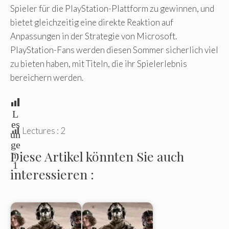
Spieler für die PlayStation-Plattform zu gewinnen, und
bietet gleichzeitig eine direkte Reaktion auf
Anpassungen in der Strategie von Microsoft.
PlayStation-Fans werden diesen Sommer sicherlich viel
zu bieten haben, mit Titeln, die ihr Spielerlebnis
bereichern werden.
L
es
Lectures :
2
un
ge
Diese Artikel könnten Sie auch
n:
1
interessieren :