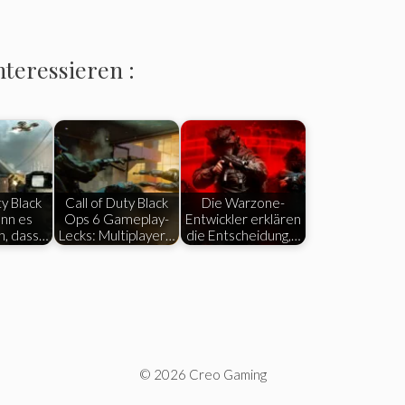
nteressieren :
ty Black
Call of Duty Black
Die Warzone-
nn es
Ops 6 Gameplay-
Entwickler erklären
n, dass…
Lecks: Multiplayer…
die Entscheidung,…
© 2026 Creo Gaming