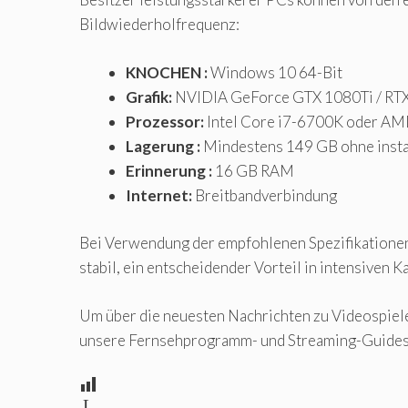
Bildwiederholfrequenz:
KNOCHEN :
Windows 10 64-Bit
Grafik:
NVIDIA GeForce GTX 1080Ti / RTX
Prozessor:
Intel Core i7-6700K oder AM
Lagerung :
Mindestens 149 GB ohne instal
Erinnerung :
16 GB RAM
Internet:
Breitbandverbindung
Bei Verwendung der empfohlenen Spezifikationen 
stabil, ein entscheidender Vorteil in intensiven
Um über die neuesten Nachrichten zu Videospiele
unsere Fernsehprogramm- und Streaming-Guides
L