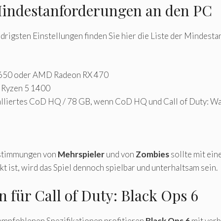
 Mindestanforderungen an den PC
edrigsten Einstellungen finden Sie hier die Liste der Mindest
650 oder AMD Radeon RX 470
 Ryzen 5 1400
liertes CoD HQ / 78 GB, wenn CoD HQ und Call of Duty: Warz
nstimmungen von
Mehrspieler
und von
Zombies
sollte mit ei
 ist, wird das Spiel dennoch spielbar und unterhaltsam sein.
 für Call of Duty: Black Ops 6
empfohlenen Spezifikationen profitieren
Black Ops 6
mit verb