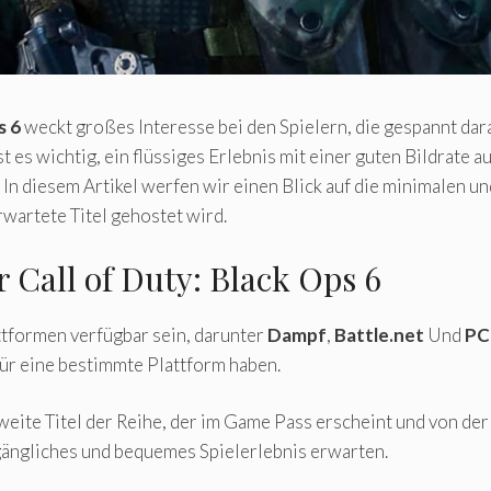
s 6
weckt großes Interesse bei den Spielern, die gespannt dara
t es wichtig, ein flüssiges Erlebnis mit einer guten Bildrate 
In diesem Artikel werfen wir einen Blick auf die minimalen
rwartete Titel gehostet wird.
 Call of Duty: Black Ops 6
tformen verfügbar sein, darunter
Dampf
,
Battle.net
Und
PC
für eine bestimmte Plattform haben.
zweite Titel der Reihe, der im Game Pass erscheint und von d
ugängliches und bequemes Spielerlebnis erwarten.