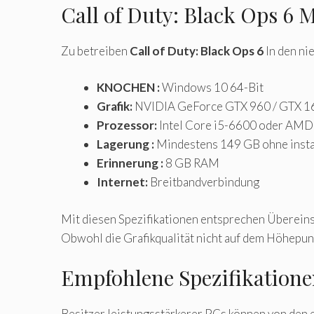
Call of Duty: Black Ops 6
Zu betreiben
Call of Duty: Black Ops 6
In den ni
KNOCHEN :
Windows 10 64-Bit
Grafik:
NVIDIA GeForce GTX 960 / GTX 1
Prozessor:
Intel Core i5-6600 oder AMD
Lagerung :
Mindestens 149 GB ohne instal
Erinnerung :
8 GB RAM
Internet:
Breitbandverbindung
Mit diesen Spezifikationen entsprechen Überei
Obwohl die Grafikqualität nicht auf dem Höhepunkt
Empfohlene Spezifikationen
Besitzer leistungsstärkerer PCs können von den 