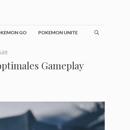
OKEMON GO
POKEMON UNITE
üllt
 optimales Gameplay