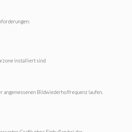
anforderungen:
one installiert sind
ner angemessenen Bildwiederholfrequenz laufen.
esserter Grafik ohne Einbußen bei der