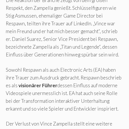
Die Reaktion der Branche zeugt von dem großen
Respekt, den Zampella genießt. Schlüsselfiguren wie
Stig Asmussen, ehemaliger Game Director bei
Respawn, teilten ihre Trauer auf LinkedIn. „Vince war
mein Freund und er hat mich besser gemacht“, schrieb
er. Daniel Suarez, Senior Vice President bei Respawn,
bezeichnete Zampella als „Titan und Legende“, dessen
Einfluss über Generationen hinweg spürbar sein wird.
Sowohl Respawn als auch Electronic Arts (EA) haben
ihre Trauer zum Ausdruck gebracht. Respawn beschrieb
es als
visionärer Führer
dessen Einfluss auf moderne
Videospiele unermesslich ist. EA hat auch seine Rolle
bei der Transformation interaktiver Unterhaltung
erkannt und so viele Spieler und Entwickler inspiriert.
Der Verlust von Vince Zampella stellt eine weitere