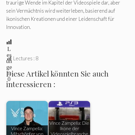
traurige Wende im Kapitel der Videospiele dar, aber
sein Vermächtnis wird weiterleben, basierend auf
ikonischen Kreationen und einer Leidenschaft für
Innovation.
L
es
Lectures :
8
un
ge
Diese Artikel könnten Sie auch
n:
0
interessieren :
Vince Zampella: Die
Vince Zampella:
Ikone der
Mitschöpfer von
Videospielbranche