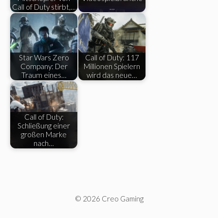
Call of Duty stirbt,…
…
Star Wars Zero
Call of Duty: 117
Company: Der
Millionen Spielern
Traum eines…
wird das neue…
Call of Duty:
Schließung einer
großen Marke
nach…
© 2026 Creo Gaming