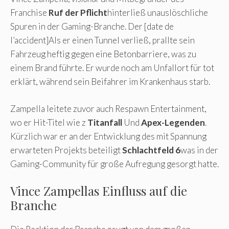
Franchise
Ruf der Pflicht
hinterließ unauslöschliche
Spuren in der Gaming-Branche. Der [date de
l’accident]Als er einen Tunnel verließ, prallte sein
Fahrzeug heftig gegen eine Betonbarriere, was zu
einem Brand führte. Er wurde noch am Unfallort für tot
erklärt, während sein Beifahrer im Krankenhaus starb.
Zampella leitete zuvor auch Respawn Entertainment,
wo er Hit-Titel wie z
Titanfall
Und
Apex-Legenden
.
Kürzlich war er an der Entwicklung des mit Spannung
erwarteten Projekts beteiligt
Schlachtfeld 6
was in der
Gaming-Community für große Aufregung gesorgt hatte.
Vince Zampellas Einfluss auf die
Branche