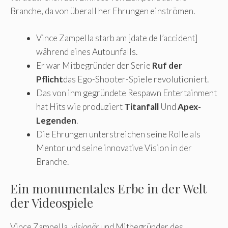
Branche, da von überall her Ehrungen einströmen.
Vince Zampella starb am [date de l’accident]
während eines Autounfalls.
Er war Mitbegründer der Serie
Ruf der
Pflicht
das Ego-Shooter-Spiele revolutioniert.
Das von ihm gegründete Respawn Entertainment
hat Hits wie produziert
Titanfall
Und
Apex-
Legenden
.
Die Ehrungen unterstreichen seine Rolle als
Mentor und seine innovative Vision in der
Branche.
Ein monumentales Erbe in der Welt
der Videospiele
Vince Zampella,
visionär
und Mitbegründer des