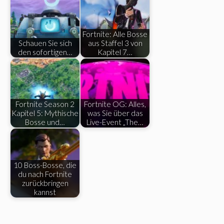
Fortnite: Alle Bosse
Schauen Sie sich
aus Staffel 3 von
den sofortigen…
Kapitel 7…
Fortnite Season 2
Fortnite OG: Alles,
Kapitel 5: Mythische
was Sie über das
Bosse und…
Live-Event „The…
10 Boss-Bosse, die
du nach Fortnite
zurückbringen
kannst