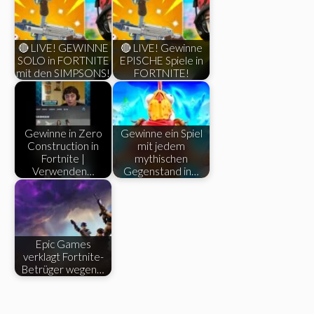
🔴 LIVE! GEWINNE
🔴 LIVE! Gewinne
SOLO in FORTNITE
EPISCHE Spiele in
mit den SIMPSONS!
FORTNITE!
Gewinne in Zero
Gewinne ein Spiel
Construction in
mit jedem
Fortnite |
mythischen
Verwenden…
Gegenstand in…
Epic Games
verklagt Fortnite-
Betrüger wegen…