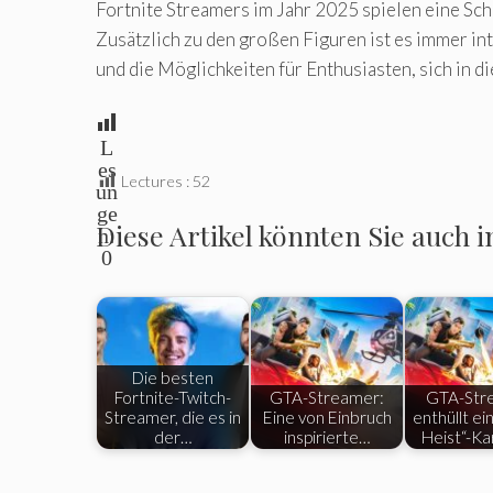
Fortnite Streamers im Jahr 2025 spielen eine Sch
Zusätzlich zu den großen Figuren ist es immer int
und die Möglichkeiten für Enthusiasten, sich in 
L
es
Lectures :
52
un
ge
Diese Artikel könnten Sie auch i
n:
0
Die besten
Fortnite-Twitch-
GTA-Streamer:
GTA-Str
Streamer, die es in
Eine von Einbruch
enthüllt ei
der…
inspirierte…
Heist“-Ka