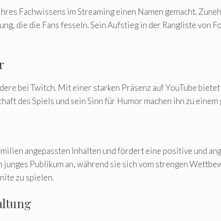
nk ihres Fachwissens im Streaming einen Namen gemacht. Zuneh
g, die die Fans fesseln. Sein Aufstieg in der Rangliste von F
r
dere bei Twitch. Mit einer starken Präsenz auf YouTube biete
chaft des Spiels und sein Sinn für Humor machen ihn zu einem 
amilien angepassten Inhalten und fördert eine positive und a
in junges Publikum an, während sie sich vom strengen Wettbew
nite zu spielen.
altung