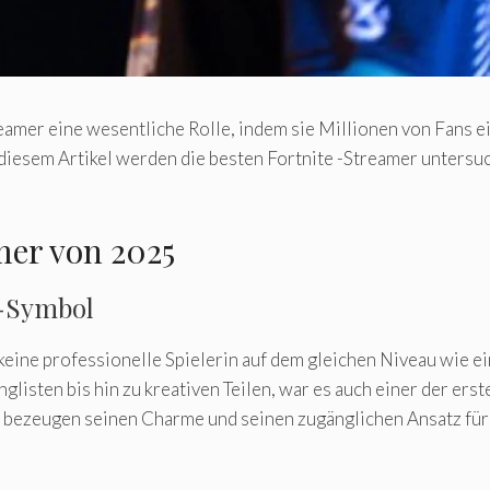
eamer eine wesentliche Rolle, indem sie Millionen von Fans e
In diesem Artikel werden die besten Fortnite -Streamer untersu
mer von 2025
 -Symbol
 keine professionelle Spielerin auf dem gleichen Niveau wie ein
sten bis hin zu kreativen Teilen, war es auch einer der ersten
 bezeugen seinen Charme und seinen zugänglichen Ansatz für 