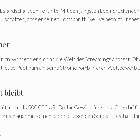
rbslandschaft von Fortnite. Mit den jüngsten beeindruckenden
u schätzen, dass er seinen Fortschritt live live befolgt, insb
mer
hin an, während er sich an die Welt des Streamings anpasst. Ob
in treues Publikum an. Seine Ströme kombinieren Wettbewerb 
t bleibt
 mit mehr als 500.000 US -Dollar Gewinn für seine Gutschrif
uschauer mit seinem beeindruckenden Spielstil festhält. Ihm 
n