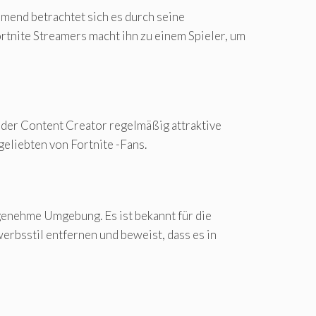
mend betrachtet sich es durch seine
ortnite Streamers macht ihn zu einem Spieler, um
t der Content Creator regelmäßig attraktive
geliebten von Fortnite -Fans.
ngenehme Umgebung. Es ist bekannt für die
erbsstil entfernen und beweist, dass es in