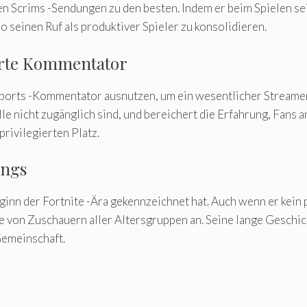
nen Scrims -Sendungen zu den besten. Indem er beim Spielen sei
seinen Ruf als produktiver Spieler zu konsolidieren.
erte Kommentator
ports -Kommentator ausnutzen, um ein wesentlicher Streamer
le nicht zugänglich sind, und bereichert die Erfahrung, Fans 
rivilegierten Platz.
ings
ginn der Fortnite -Ära gekennzeichnet hat. Auch wenn er kein 
e von Zuschauern aller Altersgruppen an. Seine lange Geschic
Gemeinschaft.