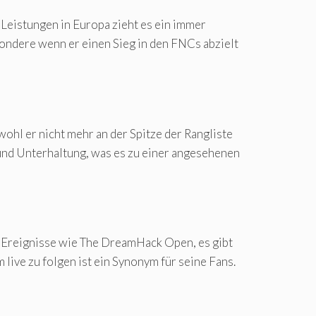
 Leistungen in Europa zieht es ein immer
esondere wenn er einen Sieg in den FNCs abzielt
wohl er nicht mehr an der Spitze der Rangliste
und Unterhaltung, was es zu einer angesehenen
t. Ereignisse wie The DreamHack Open, es gibt
live zu folgen ist ein Synonym für seine Fans.