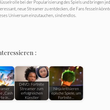
lüsselrolle bei der Popularisierung des Spiels und bringen je
eressant, neue Streamer zu entdecken, die Fans fesseln könnt
dieses Universum einzutauchen, sind endlos.
nteressieren :
D4VD: Fortnite
eamer
Streamer zum
Ninja kritisieren
ne „Cash
erfolgreichen
epische Spiele, um
rte in…
Künstler
Fortnite…