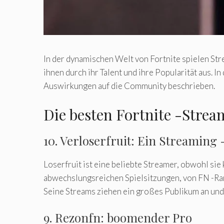
In der dynamischen Welt von Fortnite spielen Str
ihnen durch ihr Talent und ihre Popularität aus. 
Auswirkungen auf die Community beschrieben.
Die besten Fortnite -Strea
10. Verloserfruit: Ein Streaming
Loserfruit ist eine beliebte Streamer, obwohl sie
abwechslungsreichen Spielsitzungen, von FN -Rangli
Seine Streams ziehen ein großes Publikum an und
9. Rezonfn: boomender Pro