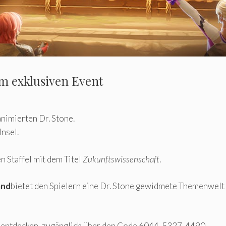
em exklusiven Event
animierten Dr. Stone.
Insel.
n Staffel mit dem Titel
Zukunftswissenschaft
.
and
bietet den Spielern eine Dr. Stone gewidmete Themenwelt
ite entdecken, zugänglich über den Code 6044-5327-4490.