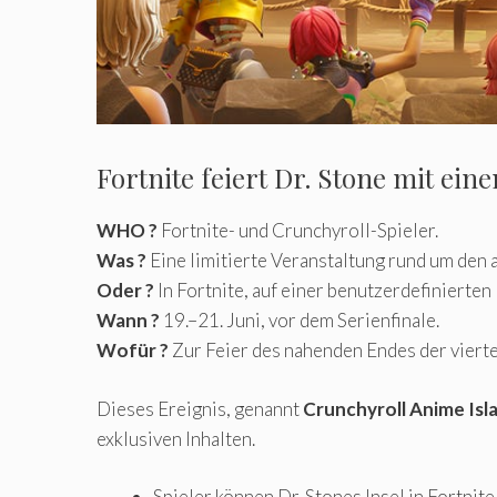
Fortnite feiert Dr. Stone mit ein
WHO ?
Fortnite- und Crunchyroll-Spieler.
Was ?
Eine limitierte Veranstaltung rund um den 
Oder ?
In Fortnite, auf einer benutzerdefinierten 
Wann ?
19.–21. Juni, vor dem Serienfinale.
Wofür ?
Zur Feier des nahenden Endes der vierte
Dieses Ereignis, genannt
Crunchyroll Anime Isl
exklusiven Inhalten.
Spieler können Dr. Stones Insel in Fortn