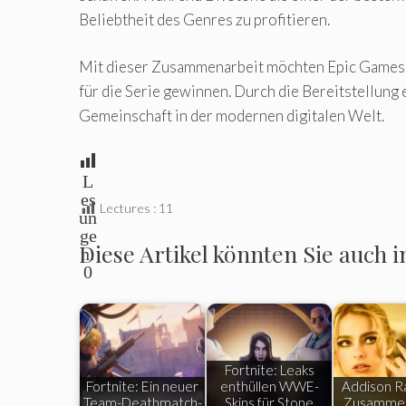
Beliebtheit des Genres zu profitieren.
Mit dieser Zusammenarbeit möchten Epic Games u
für die Serie gewinnen. Durch die Bereitstellung
Gemeinschaft in der modernen digitalen Welt.
L
es
Lectures :
11
un
ge
Diese Artikel könnten Sie auch i
n:
0
Fortnite: Leaks
Fortnite: Ein neuer
enthüllen WWE-
Addison Ra
Team-Deathmatch-
Skins für Stone
Zusammen