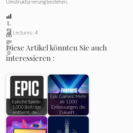
Umstrukturierung bestehen.
L
es
Lectures :
4
un
ge
Diese Artikel könnten Sie auch
n:
0
interessieren :
Epic Games: Mehr
Epische Spiele:
als 1.000
1.000 Beiträge
Entlassungen, die
entfernt, die…
Zukunft…