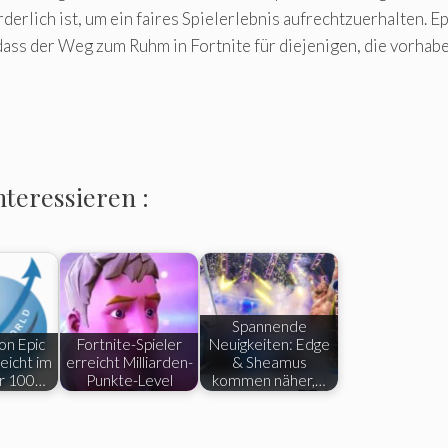
derlich ist, um ein faires Spielerlebnis aufrechtzuerhalten. E
 dass der Weg zum Ruhm in Fortnite für diejenigen, die vorhabe
nteressieren :
Spannende
on Epic
Fortnite-Spieler
Neuigkeiten: Edge
eicht im
erreicht Milliarden-
& Sheamus
r 100…
Punkte-Level
kommen näher,…