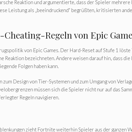
harsche Reaktion und argumentierte, dass der Spieler mehrere 
se Leistung als „beeindruckend“ begrüßten, kritisierten ander
i-Cheating-Regeln von Epic Gam
trugspolitik von Epic Games. Der Hard-Reset auf Stufe 1 lös
e Reaktion bezeichneten. Andere weisen darauf hin, dass die E
wiegende Folgen haben kann.
en zum Design von Tier-Systemen und zum Umgang von Verlagen
velobergrenzen müssen sich die Spieler nicht nur auf das Sam
ferlegter Regeln navigieren.
lenkungen zieht Fortnite weiterhin Spieler aus der ganzen Wel