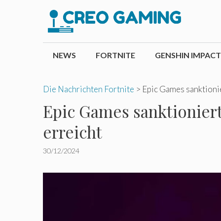
Zum
Inhalt
springen
NEWS
FORTNITE
GENSHIN IMPACT
Die Nachrichten Fortnite
>
Epic Games sanktionie
Epic Games sanktioniert
erreicht
30/12/2024