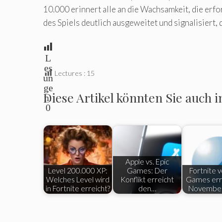
10.000 erinnert alle an die Wachsamkeit, die erfor
des Spiels deutlich ausgeweitet und signalisiert,
L
es
Lectures :
15
un
ge
Diese Artikel könnten Sie auch i
n:
0
Apple vs. Epic
Level 200.000 XP:
Games: Der
Fortnite v
Welches Level wird
Konflikt erreicht
Games err
in Fortnite erreicht?
den…
Novembe