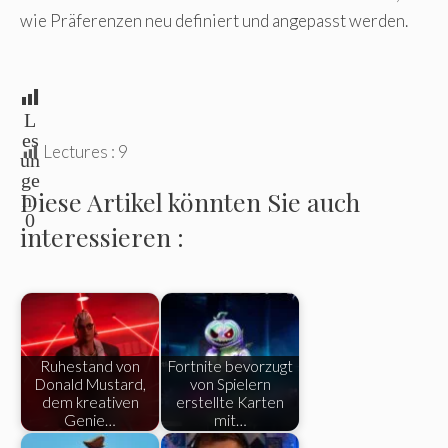
wie Präferenzen neu definiert und angepasst werden.
L
es
Lectures :
9
un
ge
Diese Artikel könnten Sie auch
n:
0
interessieren :
Ruhestand von
Fortnite bevorzugt
Donald Mustard,
von Spielern
dem kreativen
erstellte Karten
Genie…
mit…