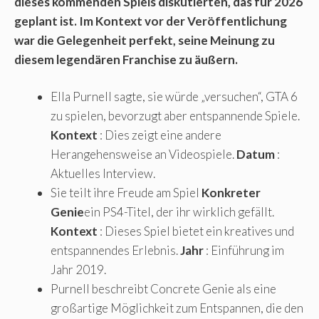
dieses kommenden Spiels diskutierten, das für 2026
geplant ist. Im Kontext vor der Veröffentlichung
war die Gelegenheit perfekt, seine Meinung zu
diesem legendären Franchise zu äußern.
Ella Purnell sagte, sie würde „versuchen“, GTA 6
zu spielen, bevorzugt aber entspannende Spiele.
Kontext
: Dies zeigt eine andere
Herangehensweise an Videospiele.
Datum
:
Aktuelles Interview.
Sie teilt ihre Freude am Spiel
Konkreter
Genie
ein PS4-Titel, der ihr wirklich gefällt.
Kontext
: Dieses Spiel bietet ein kreatives und
entspannendes Erlebnis.
Jahr
: Einführung im
Jahr 2019.
Purnell beschreibt Concrete Genie als eine
großartige Möglichkeit zum Entspannen, die den