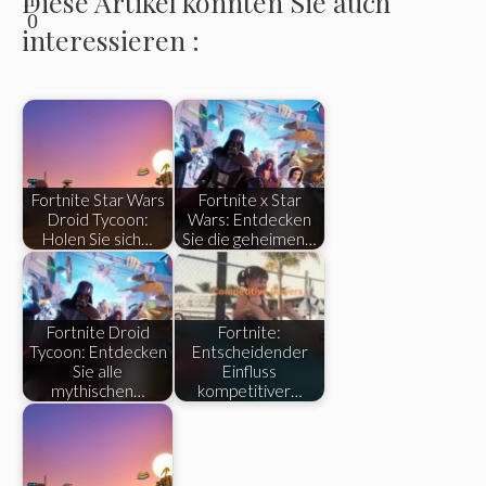
Diese Artikel könnten Sie auch
0
interessieren :
Fortnite Star Wars
Fortnite x Star
Droid Tycoon:
Wars: Entdecken
Holen Sie sich…
Sie die geheimen…
Fortnite Droid
Fortnite:
Tycoon: Entdecken
Entscheidender
Sie alle
Einfluss
mythischen…
kompetitiver…