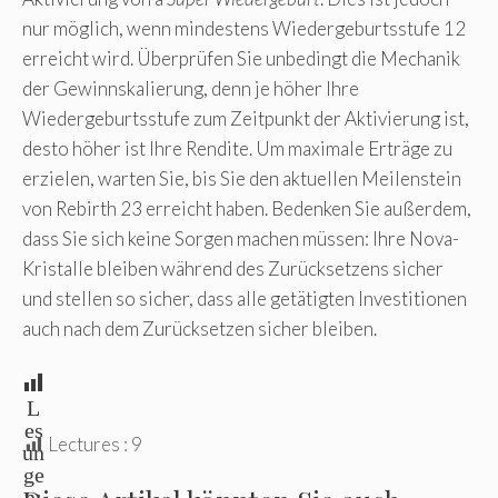
nur möglich, wenn mindestens Wiedergeburtsstufe 12
erreicht wird. Überprüfen Sie unbedingt die Mechanik
der Gewinnskalierung, denn je höher Ihre
Wiedergeburtsstufe zum Zeitpunkt der Aktivierung ist,
desto höher ist Ihre Rendite. Um maximale Erträge zu
erzielen, warten Sie, bis Sie den aktuellen Meilenstein
von Rebirth 23 erreicht haben. Bedenken Sie außerdem,
dass Sie sich keine Sorgen machen müssen: Ihre Nova-
Kristalle bleiben während des Zurücksetzens sicher
und stellen so sicher, dass alle getätigten Investitionen
auch nach dem Zurücksetzen sicher bleiben.
L
es
Lectures :
9
un
ge
n: