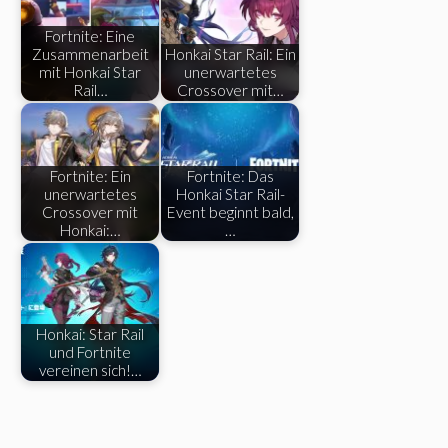
Fortnite: Eine
Zusammenarbeit
Honkai Star Rail: Ein
mit Honkai Star
unerwartetes
Rail…
Crossover mit…
Fortnite: Ein
Fortnite: Das
unerwartetes
Honkai Star Rail-
Crossover mit
Event beginnt bald,
Honkai:…
…
Honkai: Star Rail
und Fortnite
vereinen sich!…