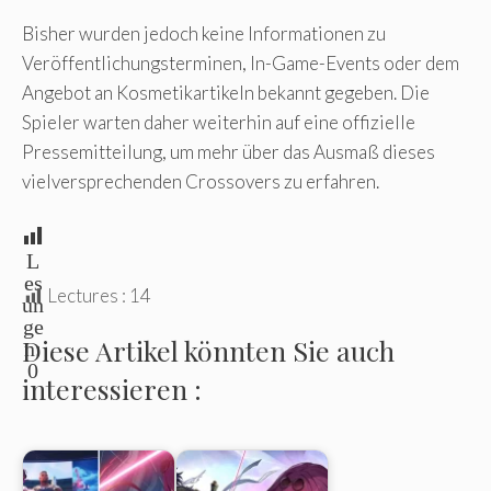
Bisher wurden jedoch keine Informationen zu
Veröffentlichungsterminen, In-Game-Events oder dem
Angebot an Kosmetikartikeln bekannt gegeben. Die
Spieler warten daher weiterhin auf eine offizielle
Pressemitteilung, um mehr über das Ausmaß dieses
vielversprechenden Crossovers zu erfahren.
L
es
Lectures :
14
un
ge
Diese Artikel könnten Sie auch
n:
0
interessieren :