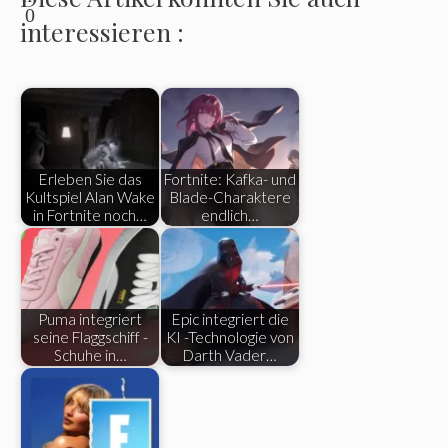
0
interessieren :
Erleben Sie das
Fortnite: Kafka- und
Kultspiel Alan Wake
Blade-Charaktere
in Fortnite noch…
endlich…
Puma integriert
Epic integriert die
seine Flaggschiff -
KI -Technologie von
Schuhe in…
Darth Vader…