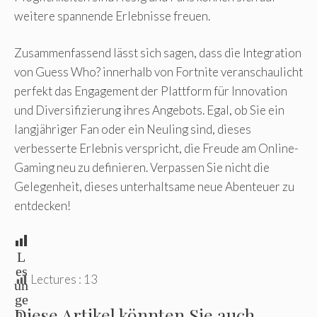
weitere spannende Erlebnisse freuen.
Zusammenfassend lässt sich sagen, dass die Integration
von Guess Who? innerhalb von Fortnite veranschaulicht
perfekt das Engagement der Plattform für Innovation
und Diversifizierung ihres Angebots. Egal, ob Sie ein
langjähriger Fan oder ein Neuling sind, dieses
verbesserte Erlebnis verspricht, die Freude am Online-
Gaming neu zu definieren. Verpassen Sie nicht die
Gelegenheit, dieses unterhaltsame neue Abenteuer zu
entdecken!
L
es
Lectures :
13
un
ge
Diese Artikel könnten Sie auch
n: