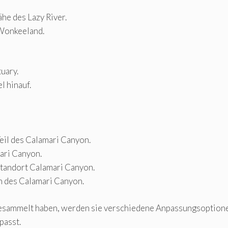
he des Lazy River.
 Wonkeeland.
uary.
l hinauf.
Teil des Calamari Canyon.
ari Canyon.
tandort Calamari Canyon.
h des Calamari Canyon.
 gesammelt haben, werden sie verschiedene Anpassungsoptionen
passt.