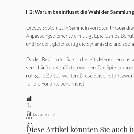
H2: Warum beeinflusst die Wahl der Sammlung 
Dieses System zum Sammeln von Stealth Guardian-
Anpassungselemente ermutigt Epic Games Benutze
und fördert gleichzeitig die dynamische und sozia
Da der Beginn der Saison bereits Menschenmassen
verschärften Konflikten werden. Die Spieler müs
ruhigere Zeit zu warten. Diese Saison stellt zwei
für die Fortnite bekannt ist.
L
es
Lectures :
3
un
ge
Diese Artikel könnten Sie auch i
n: