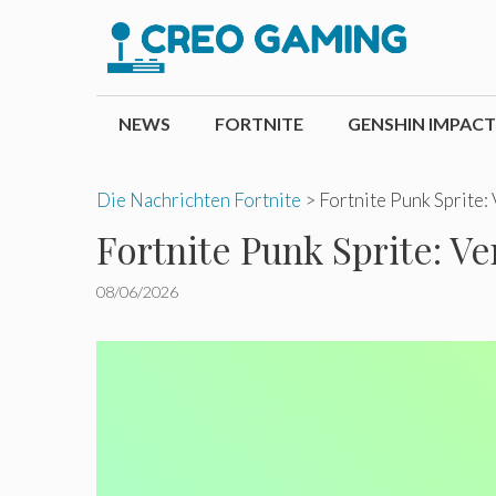
Zum
Inhalt
springen
NEWS
FORTNITE
GENSHIN IMPACT
Die Nachrichten Fortnite
>
Fortnite Punk Sprite:
Fortnite Punk Sprite: V
08/06/2026