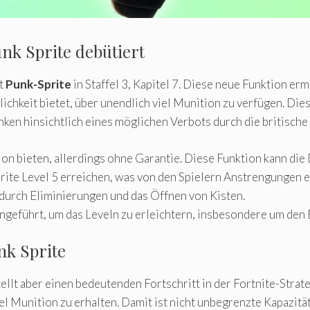
Punk Sprite debütiert
ft
Punk-Sprite
in Staffel 3, Kapitel 7. Diese neue Funktion er
lichkeit bietet, über unendlich viel Munition zu verfügen. Di
ken hinsichtlich eines möglichen Verbots durch die britisch
ion bieten, allerdings ohne Garantie. Diese Funktion kann die
rite Level 5 erreichen, was von den Spielern Anstrengungen e
durch Eliminierungen und das Öffnen von Kisten.
ngeführt, um das Leveln zu erleichtern, insbesondere um den 
nk Sprite
ellt aber einen bedeutenden Fortschritt in der Fortnite-Strate
viel Munition zu erhalten. Damit ist nicht unbegrenzte Kapazi