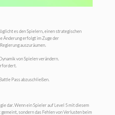
möglicht es den Spielern, einen strategischen
ese Änderung erfolgt im Zuge der
e Regierung auszuräumen.
 Dynamik von Spielen verändern.
rfordert.
Battle Pass abzuschließen.
gie dar. Wenn ein Spieler auf Level 5 mit diesem
tät gemeint, sondern das Fehlen von Verlusten beim