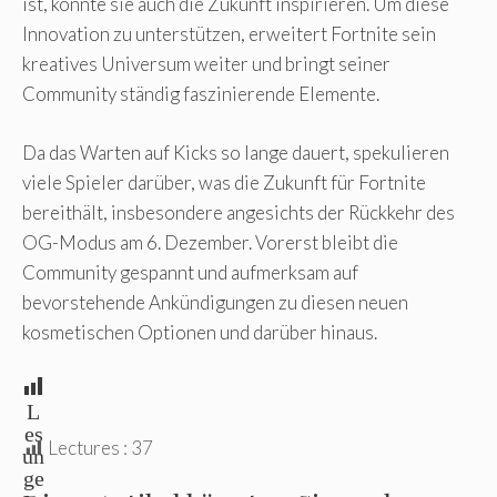
ist, könnte sie auch die Zukunft inspirieren. Um diese
Innovation zu unterstützen, erweitert Fortnite sein
kreatives Universum weiter und bringt seiner
Community ständig faszinierende Elemente.
Da das Warten auf Kicks so lange dauert, spekulieren
viele Spieler darüber, was die Zukunft für Fortnite
bereithält, insbesondere angesichts der Rückkehr des
OG-Modus am 6. Dezember. Vorerst bleibt die
Community gespannt und aufmerksam auf
bevorstehende Ankündigungen zu diesen neuen
kosmetischen Optionen und darüber hinaus.
L
es
Lectures :
37
un
ge