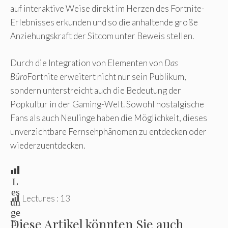
auf interaktive Weise direkt im Herzen des Fortnite-
Erlebnisses erkunden und so die anhaltende große
Anziehungskraft der Sitcom unter Beweis stellen.
Durch die Integration von Elementen von
Das
Büro
Fortnite erweitert nicht nur sein Publikum,
sondern unterstreicht auch die Bedeutung der
Popkultur in der Gaming-Welt. Sowohl nostalgische
Fans als auch Neulinge haben die Möglichkeit, dieses
unverzichtbare Fernsehphänomen zu entdecken oder
wiederzuentdecken.
L
es
Lectures :
13
un
ge
Diese Artikel könnten Sie auch
n: