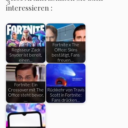
3
interessieren :
Fortnite x The
Regisseur Zack
Office: Skins
Snyder ist bereit,
bestätigt, Fans
einen…
freuen…
Fortnite: Ein
Crossover mit The
Rückkehr von Travis
Office steht bevor,
Scott in Fortnite:
…
Fans drücken…