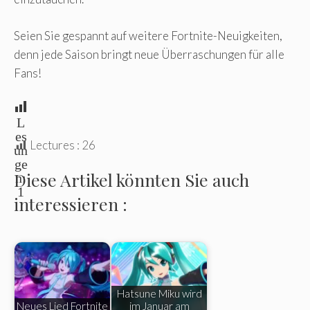
Seien Sie gespannt auf weitere Fortnite-Neuigkeiten,
denn jede Saison bringt neue Überraschungen für alle
Fans!
L
es
Lectures :
26
un
ge
Diese Artikel könnten Sie auch
n:
1
interessieren :
Hatsune Miku wird
Neues Lied Fortnite
im Januar am