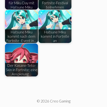
für Miku Day mit
Fortnite-Festival
Hatsune Miku
teilnehmen
Hatsune Miku
Hatsune Miku
kommt nach dem
kommt in Fortnite
Fortnite -Event in…
an
Der Kasane-Teto-
Skin in Fortnite: eine
Anspielung…
© 2026 Creo Gaming