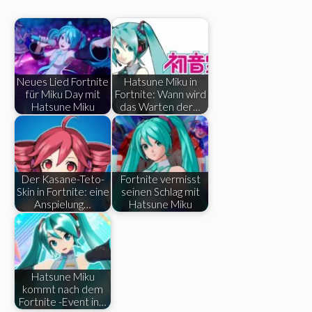
Neues Lied Fortnite
Hatsune Miku in
für Miku Day mit
Fortnite: Wann wird
Hatsune Miku
das Warten der…
Der Kasane-Teto-
Fortnite vermisst
Skin in Fortnite: eine
seinen Schlag mit
Anspielung…
Hatsune Miku
Hatsune Miku
kommt nach dem
Fortnite -Event in…