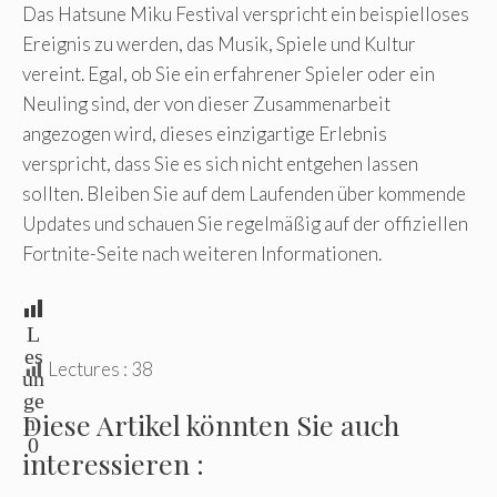
Das Hatsune Miku Festival verspricht ein beispielloses
Ereignis zu werden, das Musik, Spiele und Kultur
vereint. Egal, ob Sie ein erfahrener Spieler oder ein
Neuling sind, der von dieser Zusammenarbeit
angezogen wird, dieses einzigartige Erlebnis
verspricht, dass Sie es sich nicht entgehen lassen
sollten. Bleiben Sie auf dem Laufenden über kommende
Updates und schauen Sie regelmäßig auf der offiziellen
Fortnite-Seite nach weiteren Informationen.
L
es
Lectures :
38
un
ge
Diese Artikel könnten Sie auch
n:
0
interessieren :