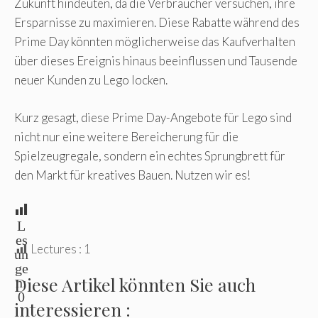
Zukunft hindeuten, da die Verbraucher versuchen, ihre
Ersparnisse zu maximieren. Diese Rabatte während des
Prime Day könnten möglicherweise das Kaufverhalten
über dieses Ereignis hinaus beeinflussen und Tausende
neuer Kunden zu Lego locken.
Kurz gesagt, diese Prime Day-Angebote für Lego sind
nicht nur eine weitere Bereicherung für die
Spielzeugregale, sondern ein echtes Sprungbrett für
den Markt für kreatives Bauen. Nutzen wir es!
L
es
Lectures :
1
un
ge
Diese Artikel könnten Sie auch
n:
0
interessieren :