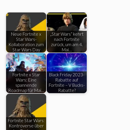
Neue Fortnite x
„Star Wars“ kehrt
Star Wars-
nach Fortnite
Kollaboration zum
zurück, um am 4.
Star Wars Day
Mai…
Fortnite x Star
Black Friday 2023-
Wars: Eine
Rabatte auf
spannende
Fortnite – V Bucks-
Roadmap für Mai…
Rabatte?
Fortnite Star Wars:
Kontroverse über