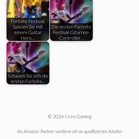
Fortnite Festival:
Spielen Sie mit
Die ersten Fortnite
einem Guitar
Festival-Gitarren-
Hero…
Controller…
Schauen Sie sich die
ersten Fortnite…
© 2026 Creo Gaming
Als Amazon-Partner verdiene ich an qualifizierten Käufen