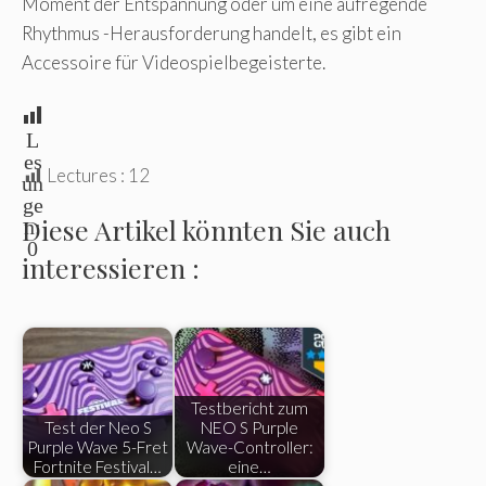
Moment der Entspannung oder um eine aufregende
Rhythmus -Herausforderung handelt, es gibt ein
Accessoire für Videospielbegeisterte.
L
es
Lectures :
12
un
ge
Diese Artikel könnten Sie auch
n:
0
interessieren :
Testbericht zum
Test der Neo S
NEO S Purple
Purple Wave 5-Fret
Wave-Controller:
Fortnite Festival…
eine…