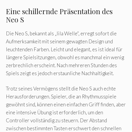
Eine schillernde Präsentation des
Neo S
Die Neo S, bekannt als „lila Welle“, erregt sofort die
Aufmerksamkeit mit seinem gewagten Design und
leuchtenden Farben. Leicht und elegant, es ist ideal für
längere Spielsitzungen, obwohl es manchmal ein wenig
zerbrechlich erscheint. Nach mehreren Stunden des
Spiels zeigt es jedoch erstaunliche Nachhaltigkeit.
Trotz seines Vermögens stellt die Neo S auch echte
Herausforderungen. Spieler, die an Rhythmusspiele
gewöhnt sind, können einen einfachen Griff finden, aber
eine intensive Übung ist erforderlich, um den
Controller vollständig zu steuern. Der Abstand
zwischen bestimmten Tasten erschwert den schnellen