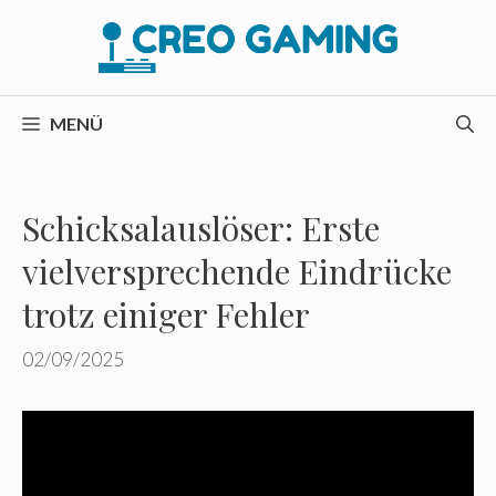
Zum
Inhalt
springen
MENÜ
Schicksalauslöser: Erste
vielversprechende Eindrücke
trotz einiger Fehler
02/09/2025