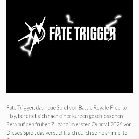
Fate Trigger, das neue Spiel von Battle Royale Free-to-
Play, bereitet sich nach einer kurzen geschlossenen
Beta auf den frühen Zugang im ersten Quartal 2026 vor.
Dieses Spiel, das versucht, sich durch seine animierte