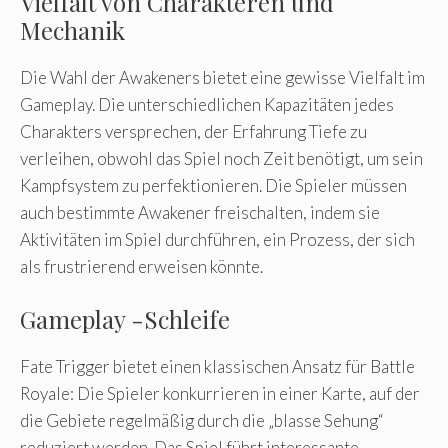
Vielfalt von Charakteren und
Mechanik
Die Wahl der Awakeners bietet eine gewisse Vielfalt im
Gameplay. Die unterschiedlichen Kapazitäten jedes
Charakters versprechen, der Erfahrung Tiefe zu
verleihen, obwohl das Spiel noch Zeit benötigt, um sein
Kampfsystem zu perfektionieren. Die Spieler müssen
auch bestimmte Awakener freischalten, indem sie
Aktivitäten im Spiel durchführen, ein Prozess, der sich
als frustrierend erweisen könnte.
Gameplay -Schleife
Fate Trigger bietet einen klassischen Ansatz für Battle
Royale: Die Spieler konkurrieren in einer Karte, auf der
die Gebiete regelmäßig durch die „blasse Sehung“
reduziert werden. Das Spiel führt interessante