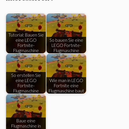
Tutorial: Bauen Sie
eine LEGO
So bauen Sie eine
Fortnite-
LEGO Fortnite-
Flugmaschine
Flugmaschine
So erstellen Sie
eine LEGO
Wie man in LEGO
Fortnite-
Fortnite eine
Flugmaschine
Flugmaschine baut
Baue eine
Flugmaschine in