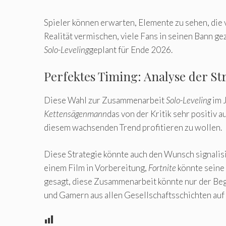
Spieler können erwarten, Elemente zu sehen, die
Realität vermischen, viele Fans in seinen Bann g
Solo-Leveling
geplant für Ende 2026.
Perfektes Timing: Analyse der St
Diese Wahl zur Zusammenarbeit
Solo-Leveling
im 
Kettensägenmann
das von der Kritik sehr positiv
diesem wachsenden Trend profitieren zu wollen.
Diese Strategie könnte auch den Wunsch signalis
einem Film in Vorbereitung,
Fortnite
könnte seine 
gesagt, diese Zusammenarbeit könnte nur der Beg
und Gamern aus allen Gesellschaftsschichten auf 