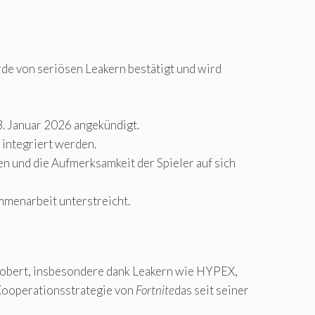
rde von seriösen Leakern bestätigt und wird
. Januar 2026 angekündigt.
 integriert werden.
en und die Aufmerksamkeit der Spieler auf sich
ammenarbeit unterstreicht.
robert, insbesondere dank Leakern wie HYPEX,
r Kooperationsstrategie von
Fortnite
das seit seiner