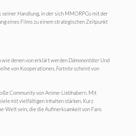
nk seiner Handlung, in der sich MMORPGs mit der
ung eines Films zu einem strategischen Zeitpunkt
n wie denen von erklärt werden
Dämonentöter
Und
Reihe von Kooperationen,
Fortnite
scheint von
 große Community von Anime-Liebhabern. Mit
ele mit vielfältigen Inhalten stärken. Kurz
e-Welt sein, die die Aufmerksamkeit von Fans