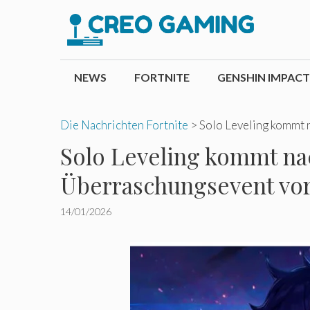
Zum
Inhalt
springen
NEWS
FORTNITE
GENSHIN IMPACT
Die Nachrichten Fortnite
>
Solo Leveling kommt n
Solo Leveling kommt nach
Überraschungsevent vor
14/01/2026