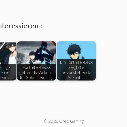
nteressieren :
Ein Fortnite -Leck
ling x
Fortnite -Lecks
zeigt die
: Eine
geben die Ankunft
bevorstehende
hende…
der Solo -Leveling…
Ankunft…
© 2026 Creo Gaming