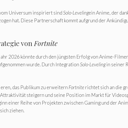
 vom Universum inspiriert sind
Solo-Leveling
ein Anime, der da
ezogen hat. Diese Partnerschaft kommt aufgrund der Ankündig
rategie von
Fortnite
Jahr 2026 könnte durch den jüngsten Erfolg von Anime-Filme
 aufgenommen wurde. Durch Integration
Solo-Leveling
in seiner 
ieren, das Publikum zu erweitern
Fortnite
richtet sich an die
Attraktivität steigern und seine Position im Markt für Videospi
inn einer Reihe von Projekten zwischen Gaming und der Anim
sich ziehen.