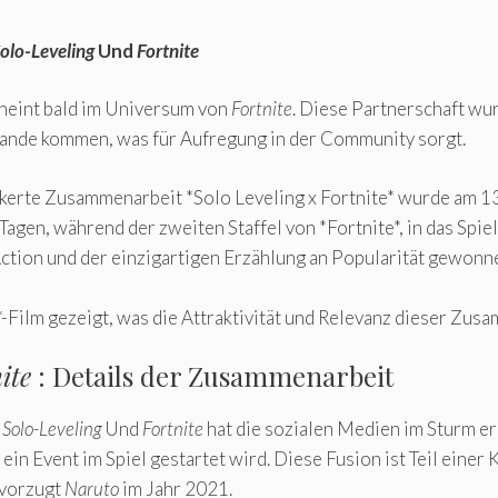
olo-Leveling
Und
Fortnite
cheint bald im Universum von
Fortnite
. Diese Partnerschaft wu
tande kommen, was für Aufregung in der Community sorgt.
kerte Zusammenarbeit *Solo Leveling x Fortnite* wurde am 13
Tagen, während der zweiten Staffel von *Fortnite*, in das Spiel
 Action und der einzigartigen Erzählung an Popularität gewonn
-Film gezeigt, was die Attraktivität und Relevanz dieser Zus
ite
: Details der Zusammenarbeit
n
Solo-Leveling
Und
Fortnite
hat die sozialen Medien im Sturm e
ein Event im Spiel gestartet wird. Diese Fusion ist Teil eine
evorzugt
Naruto
im Jahr 2021.