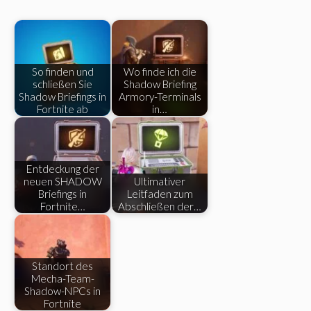
So finden und
Wo finde ich die
schließen Sie
Shadow Briefing
Shadow Briefings in
Armory-Terminals
Fortnite ab
in…
Entdeckung der
neuen SHADOW
Ultimativer
Briefings in
Leitfaden zum
Fortnite…
Abschließen der…
Standort des
Mecha-Team-
Shadow-NPCs in
Fortnite