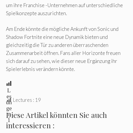
um ihre Franchise -Unternehmen auf unterschiedliche
Spielkonzepte auszurichten.
Am Ende könnte die mögliche Ankunft von Sonic und
Shadow Fortnite eine neue Dynamik bieten und
gleichzeitig die Tür zu anderen überraschenden
Zusammenarbeit öffnen. Fans aller Horizonte freuen
sich darauf zu sehen, wie dieser neue Ergänzung ihr
Spielerlebnis verändern könnte.
L
es
Lectures :
19
un
ge
Diese Artikel könnten Sie auch
n:
1
interessieren :