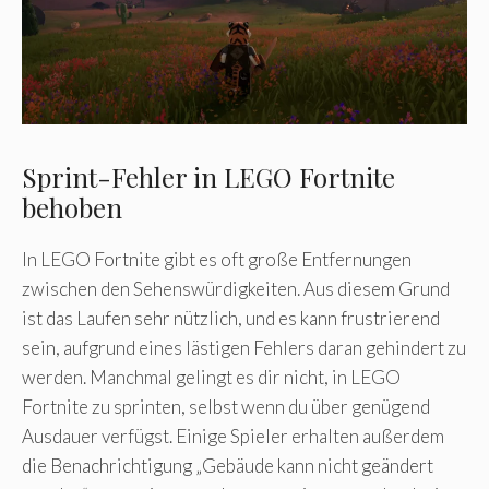
Sprint-Fehler in LEGO Fortnite
behoben
In LEGO Fortnite gibt es oft große Entfernungen
zwischen den Sehenswürdigkeiten. Aus diesem Grund
ist das Laufen sehr nützlich, und es kann frustrierend
sein, aufgrund eines lästigen Fehlers daran gehindert zu
werden. Manchmal gelingt es dir nicht, in LEGO
Fortnite zu sprinten, selbst wenn du über genügend
Ausdauer verfügst. Einige Spieler erhalten außerdem
die Benachrichtigung „Gebäude kann nicht geändert