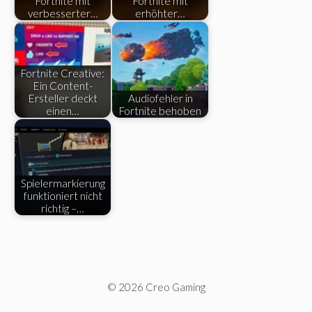
Fortnite mit
Fortnite mit
verbesserter…
erhöhter…
Fortnite Creative:
Ein Content-
Ersteller deckt
Audiofehler in
einen…
Fortnite behoben
Spielermarkierung
funktioniert nicht
richtig –…
© 2026 Creo Gaming