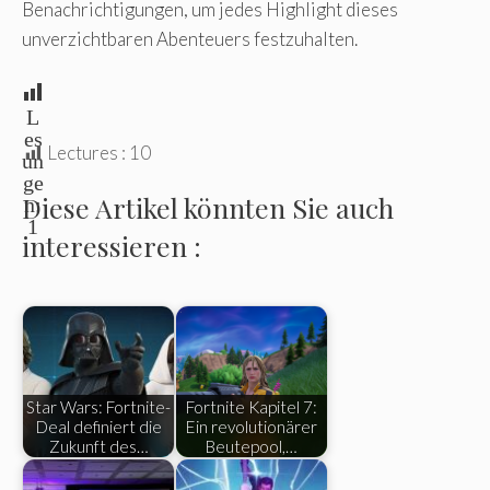
Benachrichtigungen, um jedes Highlight dieses
unverzichtbaren Abenteuers festzuhalten.
L
es
Lectures :
10
un
ge
Diese Artikel könnten Sie auch
n:
1
interessieren :
Star Wars: Fortnite-
Fortnite Kapitel 7:
Deal definiert die
Ein revolutionärer
Zukunft des…
Beutepool,…