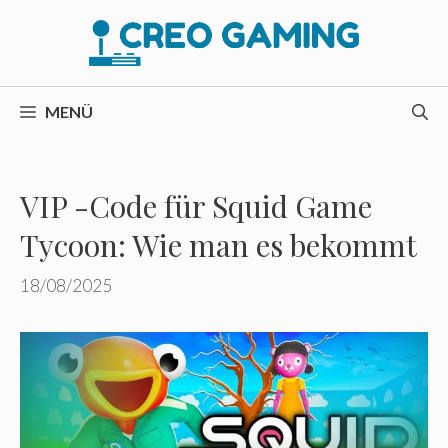
Zum
Inhalt
springen
MENÜ
VIP -Code für Squid Game
Tycoon: Wie man es bekommt
18/08/2025