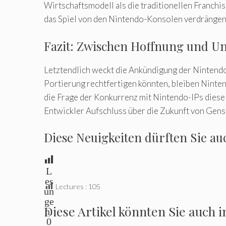
Wirtschaftsmodell als die traditionellen Franchi
das Spiel von den Nintendo-Konsolen verdrängen
Fazit: Zwischen Hoffnung und Un
Letztendlich weckt die Ankündigung der Nintend
Portierung rechtfertigen könnten, bleiben Ninte
die Frage der Konkurrenz mit Nintendo-IPs diese
Entwickler Aufschluss über die Zukunft von Gen
Diese Neuigkeiten dürften Sie au
L
es
Lectures :
105
un
ge
Diese Artikel könnten Sie auch i
n:
0