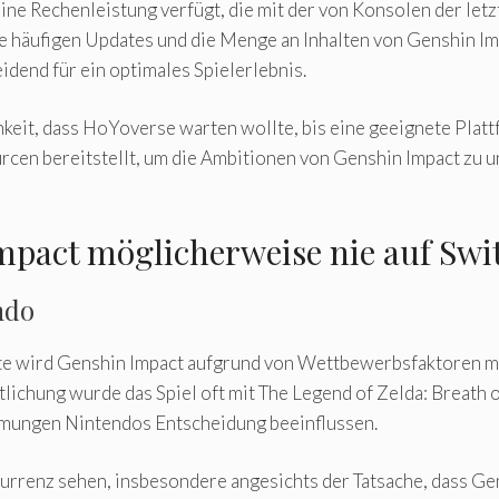
 eine Rechenleistung verfügt, die mit der von Konsolen der le
die häufigen Updates und die Menge an Inhalten von Genshin Im
eidend für ein optimales Spielerlebnis.
eit, dass HoYoverse warten wollte, bis eine geeignete Plattfo
cen bereitstellt, um die Ambitionen von Genshin Impact zu unt
act möglicherweise nie auf Swit
ndo
tte wird Genshin Impact aufgrund von Wettbewerbsfaktoren m
ichung wurde das Spiel oft mit The Legend of Zelda: Breath o
ehmungen Nintendos Entscheidung beeinflussen.
rrenz sehen, insbesondere angesichts der Tatsache, dass Gens