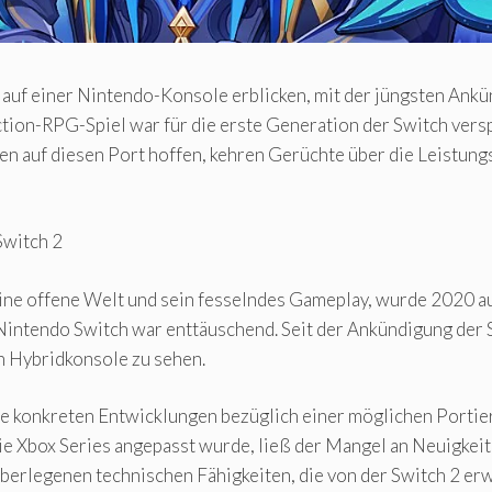
 auf einer Nintendo-Konsole erblicken, mit der jüngsten Ankü
ction-RPG-Spiel war für die erste Generation der Switch ver
hren auf diesen Port hoffen, kehren Gerüchte über die Leistun
Switch 2
ne offene Welt und sein fesselndes Gameplay, wurde 2020 auf
intendo Switch war enttäuschend. Seit der Ankündigung der S
en Hybridkonsole zu sehen.
e konkreten Entwicklungen bezüglich einer möglichen Portie
ie Xbox Series angepasst wurde, ließ der Mangel an Neuigkeit
erlegenen technischen Fähigkeiten, die von der Switch 2 erw