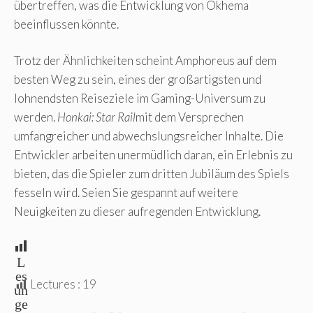
übertreffen, was die Entwicklung von Okhema
beeinflussen könnte.
Trotz der Ähnlichkeiten scheint Amphoreus auf dem
besten Weg zu sein, eines der großartigsten und
lohnendsten Reiseziele im Gaming-Universum zu
werden.
Honkai: Star Rail
mit dem Versprechen
umfangreicher und abwechslungsreicher Inhalte. Die
Entwickler arbeiten unermüdlich daran, ein Erlebnis zu
bieten, das die Spieler zum dritten Jubiläum des Spiels
fesseln wird. Seien Sie gespannt auf weitere
Neuigkeiten zu dieser aufregenden Entwicklung.
L
es
Lectures :
19
un
ge