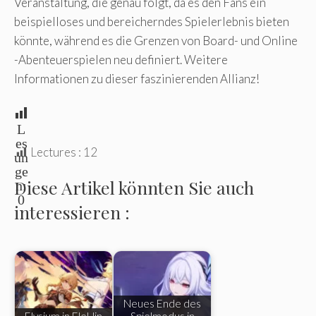
Veranstaltung, die genau folgt, da es den Fans ein
beispielloses und bereicherndes Spielerlebnis bieten
könnte, während es die Grenzen von Board- und Online
-Abenteuerspielen neu definiert. Weitere
Informationen zu dieser faszinierenden Allianz!
L
es
Lectures :
12
un
ge
Diese Artikel könnten Sie auch
n:
0
interessieren :
Neues Ende des
Elysium in EleHin
Spielmodus in