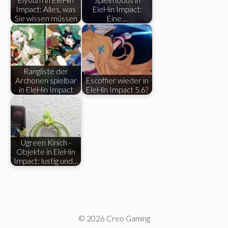
Impact: Alles, was
EleHin Impact:
Sie wissen müssen
Eine…
Rangliste der
Archonen spielbar
Escoffier wieder in
in EleHin Impact
EleHin Impact 5.6?
Ugreen Kinich -
Objekte in EleHin
Impact: lustig und…
© 2026 Creo Gaming