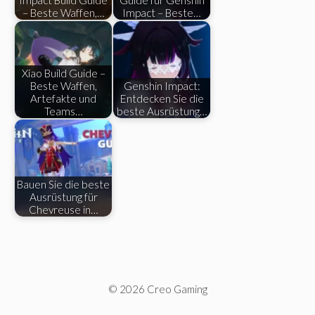
– Beste Waffen,…
Impact – Beste…
Xiao Build Guide –
Beste Waffen,
Genshin Impact:
Artefakte und
Entdecken Sie die
Teams…
beste Ausrüstung…
Bauen Sie die beste
Ausrüstung für
Chevreuse in…
© 2026 Creo Gaming