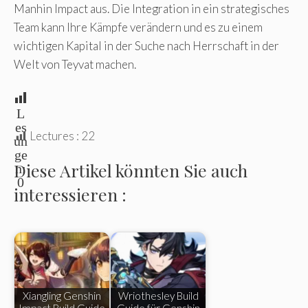
Manhin Impact aus. Die Integration in ein strategisches
Team kann Ihre Kämpfe verändern und es zu einem
wichtigen Kapital in der Suche nach Herrschaft in der
Welt von Teyvat machen.
L
es
Lectures :
22
un
ge
Diese Artikel könnten Sie auch
n:
0
interessieren :
Xiangling Genshin
Wriothesley Build
Impact Build Guide
Guide für Genshin