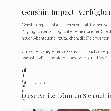
Genshin Impact-Verfügbar
Genshin Impact ist auf mehreren Plattformen ver
Zugänglichkeit ermöglicht es einem breiten Spektr
neuen Abenteuer einzutauchen, die Sie erwarten!
Um keine Neuigkeiten zu Genshin Impact zu verp
wächst täglich und bietet ständig neue und faszi
L
es
Lectures :
18
un
ge
Diese Artikel könnten Sie auch i
n:
1