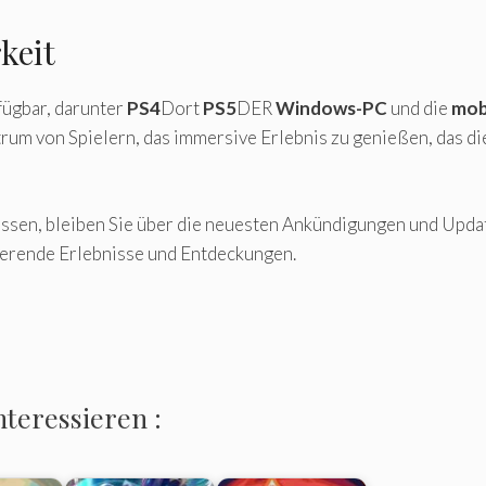
keit
fügbar, darunter
PS4
Dort
PS5
DER
Windows-PC
und die
mob
um von Spielern, das immersive Erlebnis zu genießen, das dies
assen, bleiben Sie über die neuesten Ankündigungen und Up
nierende Erlebnisse und Entdeckungen.
nteressieren :