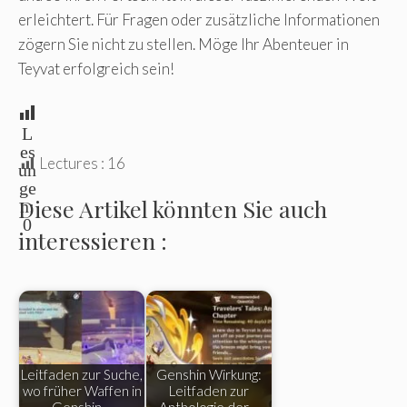
erleichtert. Für Fragen oder zusätzliche Informationen
zögern Sie nicht zu stellen. Möge Ihr Abenteuer in
Teyvat erfolgreich sein!
L
es
Lectures :
16
un
ge
Diese Artikel könnten Sie auch
n:
0
interessieren :
Leitfaden zur Suche,
Genshin Wirkung:
wo früher Waffen in
Leitfaden zur
Genshin…
Anthologie der…