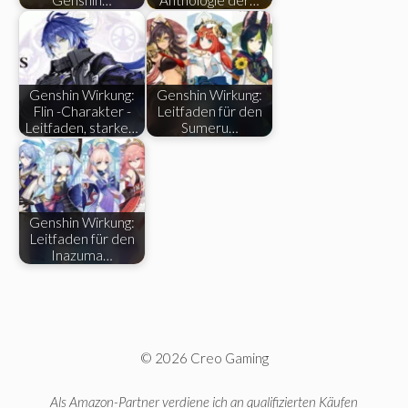
Genshin Wirkung:
Genshin Wirkung:
Flin -Charakter -
Leitfaden für den
Leitfaden, starke…
Sumeru…
Genshin Wirkung:
Leitfaden für den
Inazuma…
© 2026 Creo Gaming
Als Amazon-Partner verdiene ich an qualifizierten Käufen