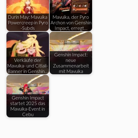
Durin May: Mavuika
Mavuika, der Pyro
Powercreep in Pyro
Archon von Genshin
-Subds
Impact, erregt…
Genshin Impact:
Verkäufe der
neue
Mavuika- und Citlali-
Zusammenarbeit
Banner in Genshin…
mit Mavuika
Genshin Impact
startet 2025 das
Mavuika-Event in
Cebu