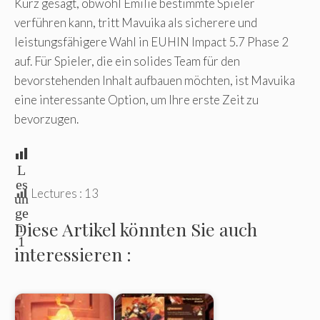
Kurz gesagt, obwohl Emilie bestimmte Spieler
verführen kann, tritt Mavuika als sicherere und
leistungsfähigere Wahl in EUHIN Impact 5.7 Phase 2
auf. Für Spieler, die ein solides Team für den
bevorstehenden Inhalt aufbauen möchten, ist Mavuika
eine interessante Option, um Ihre erste Zeit zu
bevorzugen.
L
es
Lectures :
13
un
ge
Diese Artikel könnten Sie auch
n:
1
interessieren :