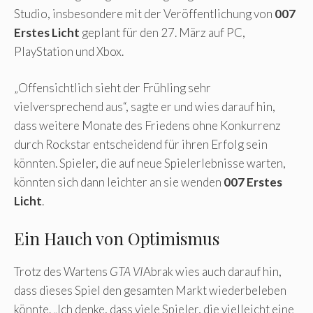
Studio, insbesondere mit der Veröffentlichung von
007
Erstes Licht
geplant für den 27. März auf PC,
PlayStation und Xbox.
„Offensichtlich sieht der Frühling sehr
vielversprechend aus“, sagte er und wies darauf hin,
dass weitere Monate des Friedens ohne Konkurrenz
durch Rockstar entscheidend für ihren Erfolg sein
könnten. Spieler, die auf neue Spielerlebnisse warten,
könnten sich dann leichter an sie wenden
007 Erstes
Licht
.
Ein Hauch von Optimismus
Trotz des Wartens
GTA VI
Abrak wies auch darauf hin,
dass dieses Spiel den gesamten Markt wiederbeleben
könnte. „Ich denke, dass viele Spieler, die vielleicht eine