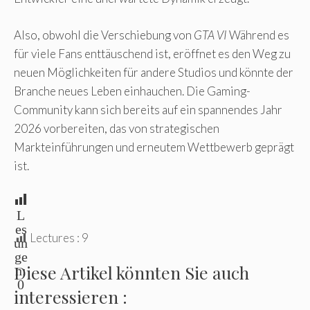
Also, obwohl die Verschiebung von
GTA VI
Während es
für viele Fans enttäuschend ist, eröffnet es den Weg zu
neuen Möglichkeiten für andere Studios und könnte der
Branche neues Leben einhauchen. Die Gaming-
Community kann sich bereits auf ein spannendes Jahr
2026 vorbereiten, das von strategischen
Markteinführungen und erneutem Wettbewerb geprägt
ist.
L
es
Lectures :
9
un
ge
Diese Artikel könnten Sie auch
n:
0
interessieren :