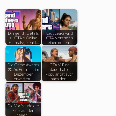
Dringend ! Details
Laut Leaks wird
zu GTA 6 Online
GTA 6 erstmals
erstmals geleakt…
einen neuen…
Die Game Awards
GTA V: Eine
2026: Erstmals im
dauerhafte
Dezember
Popularität auch
erwarten…
nach der…
Die Vorfreude der
Fans auf den
neuen…