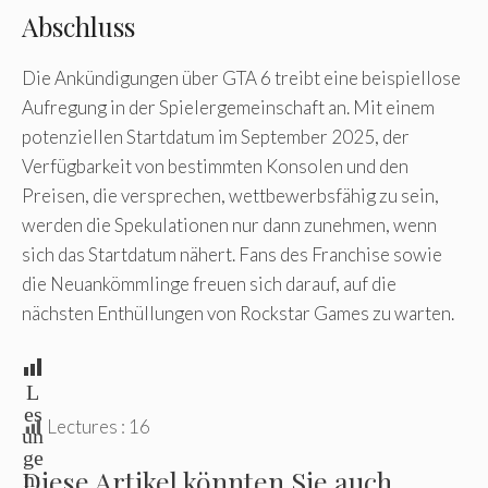
Abschluss
Die Ankündigungen über GTA 6 treibt eine beispiellose
Aufregung in der Spielergemeinschaft an. Mit einem
potenziellen Startdatum im September 2025, der
Verfügbarkeit von bestimmten Konsolen und den
Preisen, die versprechen, wettbewerbsfähig zu sein,
werden die Spekulationen nur dann zunehmen, wenn
sich das Startdatum nähert. Fans des Franchise sowie
die Neuankömmlinge freuen sich darauf, auf die
nächsten Enthüllungen von Rockstar Games zu warten.
L
es
Lectures :
16
un
ge
Diese Artikel könnten Sie auch
n: