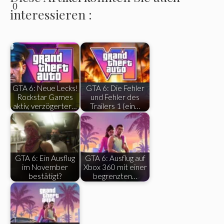
0
interessieren :
GTA 6: Neue Lecks!
GTA 6: Die Fehler
Rockstar Games
und Fehler des
aktiv, verzögerter…
Trailers 1 (ein…
GTA 6: Ein Ausflug
GTA 6: Ausflug auf
im November
Xbox 360 mit einer
bestätigt?
begrenzten…