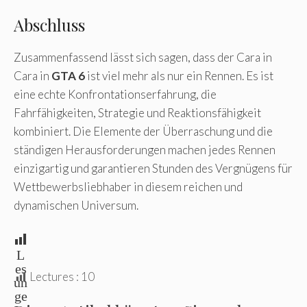
Abschluss
Zusammenfassend lässt sich sagen, dass der Cara in
Cara in
GTA 6
ist viel mehr als nur ein Rennen. Es ist
eine echte Konfrontationserfahrung, die
Fahrfähigkeiten, Strategie und Reaktionsfähigkeit
kombiniert. Die Elemente der Überraschung und die
ständigen Herausforderungen machen jedes Rennen
einzigartig und garantieren Stunden des Vergnügens für
Wettbewerbsliebhaber in diesem reichen und
dynamischen Universum.
L
es
Lectures :
10
un
ge