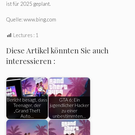
ist für 2025 geplant.
Quelle: www.bing.com
Lectures :
1
Diese Artikel könnten Sie auch
interessieren :
Bericht besagt, dass
GTA 6: Ein
Teenager, der
jugendlicher Hacker
„Grand Theft
zu einer
Auto…
unbestimmten…